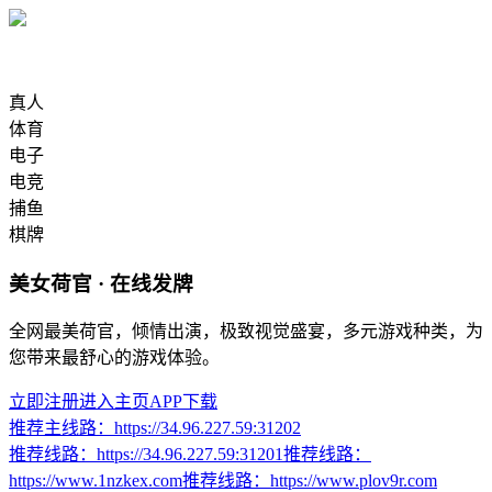
真人
体育
电子
电竞
捕鱼
棋牌
美女荷官 · 在线发牌
全网最美荷官，倾情出演，极致视觉盛宴，多元游戏种类，为
您带来最舒心的游戏体验。
立即注册
进入主页
APP下载
推荐主线路：
https://34.96.227.59:31202
推荐线路：
https://34.96.227.59:31201
推荐线路：
https://www.1nzkex.com
推荐线路：
https://www.plov9r.com