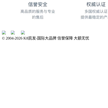
© 2004-
2026
K8凯发-国际大品牌 信誉保障 大额无忧