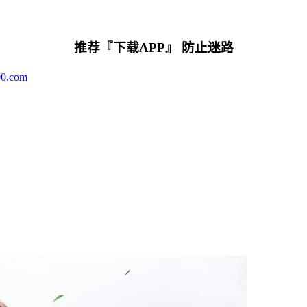
推荐『下载APP』 防止迷路
00.com