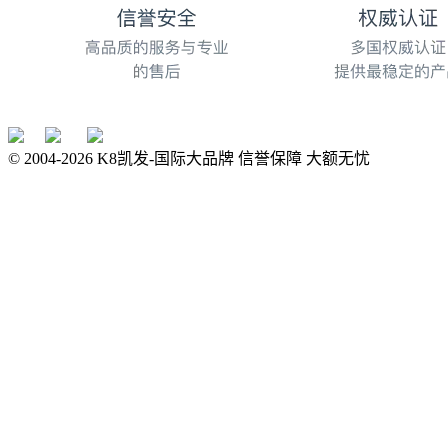
© 2004-
2026
K8凯发-国际大品牌 信誉保障 大额无忧